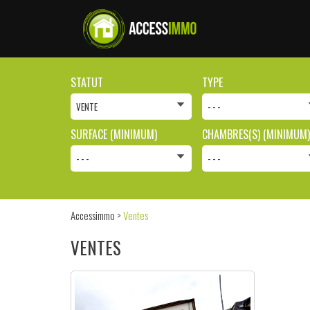
STATUT
TYPE
VENTE
- - -
SURFACE (MINIMUM)
CHAMBRES(S) (MINIMUM)
- - -
- - -
Accessimmo
>
Ventes
VENTES