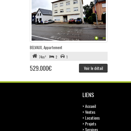
BELVAUX
, Appartement
74m²
2
1
529.000€
Voir le détail
LIENS
> Accueil
> Ventes
> Locations
> Projets
> Services